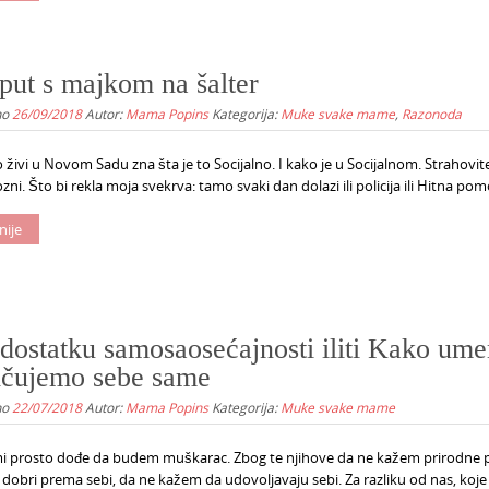
 put s majkom na šalter
no
26/09/2018
Autor:
Mama Popins
Kategorija:
Muke svake mame
,
Razonoda
 živi u Novom Sadu zna šta je to Socijalno. I kako je u Socijalnom. Strahovit
zni. Što bi rekla moja svekrva: tamo svaki dan dolazi ili policija ili Hitna pomoć
nije
dostatku samosaosećajnosti iliti Kako um
ičujemo sebe same
no
22/07/2018
Autor:
Mama Popins
Kategorija:
Muke svake mame
i prosto dođe da budem muškarac. Zbog te njihove da ne kažem prirodne 
dobri prema sebi, da ne kažem da udovoljavaju sebi. Za razliku od nas, koje