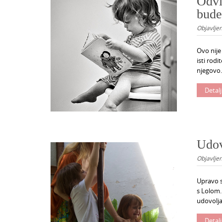
Odvi
bude
Objavlje
Ovo nije 
isti rodi
njegovo.
Detalj
Udov
Objavlje
Upravo s
s Lolom.
udovoljav
Detalj