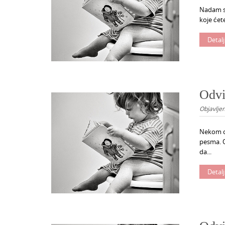
Nadam se
koje ćet
Detalj
Odvi
Objavlje
Nekom od
pesma. O
da...
Detalj