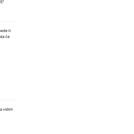
te
bede ti
ada će
da vidim