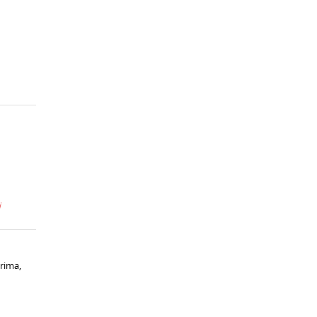
i
rima,