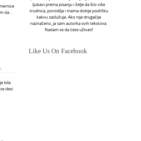
ljubavi prema pisanju i želje da što više
smernice
trudnica, porodilja i mama dobije podršku
m da...
kakvu zaslužuje. Ako nije drugačije
naznačeno, ja sam autorka svih tekstova.
Nadam se da ćete uživati!
Like Us On Facebook
u
e bila
se desi