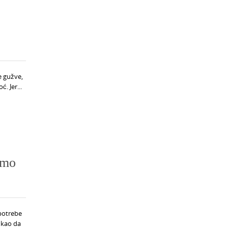
e gužve,
. Jer...
emo
potrebe
 kao da