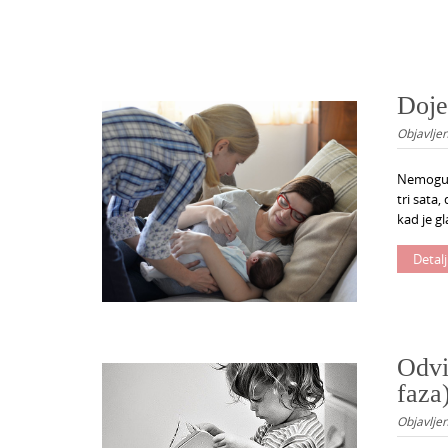
Doje
Objavlje
Nemoguće
tri sata
kad je gl
Detalj
Odvi
faza
Objavlje