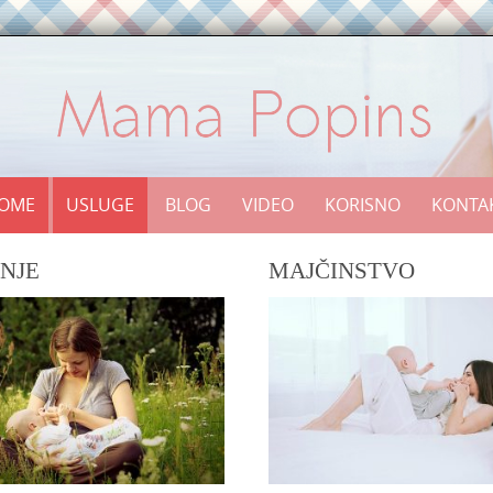
OME
USLUGE
BLOG
VIDEO
KORISNO
KONTA
NJE
MAJČINSTVO