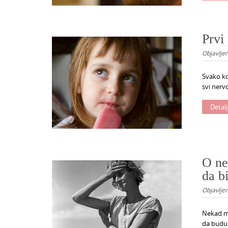
Prvi
Objavlje
Svako ko
svi nervo
Detalj
O ne
da b
Objavlje
Nekad m
da budu 