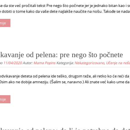
 da ste već pročitali tekst Pre nego što počnete jer je jednako bitan kao i 
e dobiti o tome kako da vaše dete najlakše naučite na nošu. Takođe se nada
nije
kavanje od pelena: pre nego što počnete
no
11/04/2020
Autor:
Mama Popins
Kategorija:
Nekategorizovano
,
Učenje na noš
vikavanje deteta od pelena ide teško, drugom teže, ali retko ko će reći da j
sim ako ne dobije amneziju. (Šalim se, naravno.) Ali znate već kako ume da 
nije