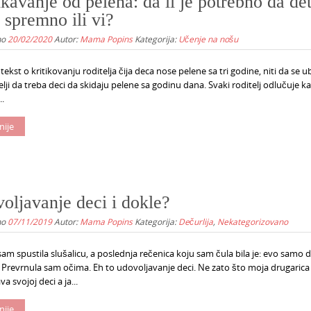
kavanje od pelena: da li je potrebno da de
 spremno ili vi?
no
20/02/2020
Autor:
Mama Popins
Kategorija:
Učenje na nošu
tekst o kritikovanju roditelja čija deca nose pelene sa tri godine, niti da se u
telji da treba deci da skidaju pelene sa godinu dana. Svaki roditelj odlučuje k
..
nije
oljavanje deci i dokle?
no
07/11/2019
Autor:
Mama Popins
Kategorija:
Dečurlija
,
Nekategorizovano
am spustila slušalicu, a poslednja rečenica koju sam čula bila je: evo samo 
 Prevrnula sam očima. Eh to udovoljavanje deci. Ne zato što moja drugarica
a svojoj deci a ja...
nije