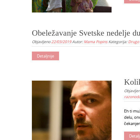
Obeležavanje Svetske nedelje du
Objavljeno
22/03/2019
Autor:
Mama Popins
Kategorija:
Drugo 
Detaljnije
Koli
Objavlje
razonod
Eh ti muž
delu, on
čekanjem
Detalj