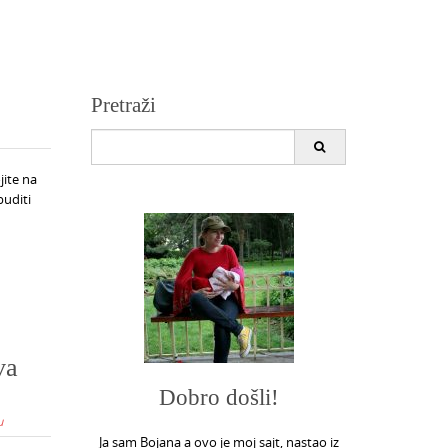
Pretraži
Search
for:
jite na
buditi
va
Dobro došli!
u
Ja sam Bojana a ovo je moj sajt, nastao iz