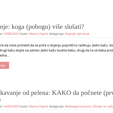
nje: koga (pobogu) više slušati?
no
10/08/2020
Autor:
Mama Popins
Kategorija:
Dojenje nije bauk
 da niste primetili da se priče o dojenju poprilično razlikuju. Jedni kažu: do
, drugi kažu dojite na zahtev. Jedni kažu budite bebu, drugi da će se beba pro
adna....
nije
kavanje od pelena: KAKO da počnete (pr
)
no
14/04/2020
Autor:
Mama Popins
Kategorija:
Nekategorizovano
,
Učenje na noš