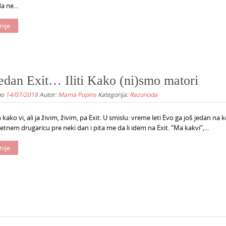
 ne...
nije
jedan Exit… Iliti Kako (ni)smo matori
no
14/07/2018
Autor:
Mama Popins
Kategorija:
Razonoda
ako vi, ali ja živim, živim, pa Exit. U smislu: vreme leti Evo ga još jedan na 
retnem drugaricu pre neki dan i pita me da li idem na Exit. “Ma kakvi”,...
nije