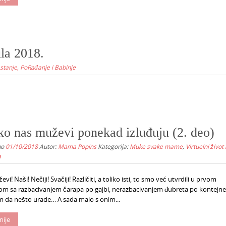
la 2018.
stanje, PoRađanje i Babinje
ko nas muževi ponekad izluđuju (2. deo)
no
01/10/2018
Autor:
Mama Popins
Kategorija:
Muke svake mame
,
Virtuelni život 
a
evi! Naši! Nečiji! Svačiji! Različiti, a toliko isti, to smo već utvrdili u prvom
om sa razbacivanjem čarapa po gajbi, nerazbacivanjem đubreta po kontejne
 da nešto urade… A sada malo s onim...
nije