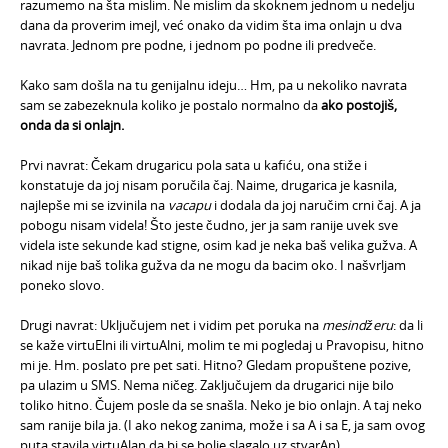
razumemo na šta mislim. Ne mislim da skoknem jednom u nedelju
dana da proverim imejl, već onako da vidim šta ima onlajn u dva
navrata. Jednom pre podne, i jednom po podne ili predveče.
Kako sam došla na tu genijalnu ideju… Hm, pa u nekoliko navrata
sam se zabezeknula koliko je postalo normalno da
ako postojiš,
onda da si onlajn.
Prvi navrat: Čekam drugaricu pola sata u kafiću, ona stiže i
konstatuje da joj nisam poručila čaj. Naime, drugarica je kasnila,
najlepše mi se izvinila na
vacapu
i dodala da joj naručim crni čaj. A ja
pobogu nisam videla! Što jeste čudno, jer ja sam ranije uvek sve
videla iste sekunde kad stigne, osim kad je neka baš velika gužva. A
nikad nije baš tolika gužva da ne mogu da bacim oko. I našvrljam
poneko slovo.
Drugi navrat: Uključujem net i vidim pet poruka na
mesindžeru
: da li
se kaže virtuElni ili virtuAlni, molim te mi pogledaj u Pravopisu, hitno
mi je. Hm. poslato pre pet sati. Hitno? Gledam propuštene pozive,
pa ulazim u SMS. Nema ničeg. Zaključujem da drugarici nije bilo
toliko hitno. Čujem posle da se snašla. Neko je bio onlajn. A taj neko
sam ranije bila ja. (I ako nekog zanima, može i sa A i sa E, ja sam ovog
puta stavila virtuAlan da bi se bolje slagalo uz stvarAn)