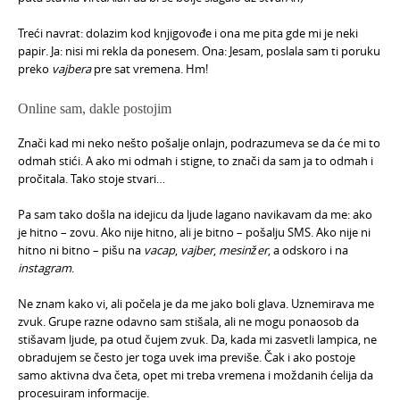
Treći navrat: dolazim kod knjigovođe i ona me pita gde mi je neki
papir. Ja: nisi mi rekla da ponesem. Ona: Jesam, poslala sam ti poruku
preko
vajbera
pre sat vremena. Hm!
Online sam, dakle postojim
Znači kad mi neko nešto pošalje onlajn, podrazumeva se da će mi to
odmah stići. A ako mi odmah i stigne, to znači da sam ja to odmah i
pročitala. Tako stoje stvari…
Pa sam tako došla na idejicu da ljude lagano navikavam da me: ako
je hitno – zovu. Ako nije hitno, ali je bitno – pošalju SMS. Ako nije ni
hitno ni bitno – pišu na
vacap
,
vajber
,
mesinžer
, a odskoro i na
instagram
.
Ne znam kako vi, ali počela je da me jako boli glava. Uznemirava me
zvuk. Grupe razne odavno sam stišala, ali ne mogu ponaosob da
stišavam ljude, pa otud čujem zvuk. Da, kada mi zasvetli lampica, ne
obradujem se često jer toga uvek ima previše. Čak i ako postoje
samo aktivna dva četa, opet mi treba vremena i moždanih ćelija da
procesuiram informacije.