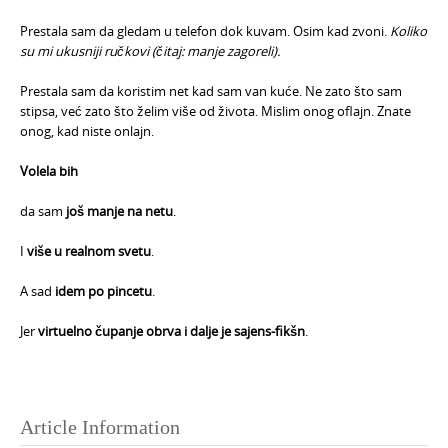
Prestala sam da gledam u telefon dok kuvam. Osim kad zvoni.
Koliko
su mi ukusniji ručkovi (čitaj: manje zagoreli).
Prestala sam da koristim net kad sam van kuće. Ne zato što sam
stipsa, već zato što želim više od života. Mislim onog oflajn. Znate
onog, kad niste onlajn.
Volela bih
da sam
još manje na netu
.
I
više u realnom svetu
.
A sad
idem po pincetu
.
Jer
virtuelno čupanje obrva i dalje je sajens-fikšn
.
Article Information