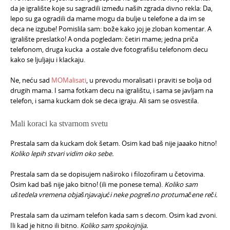
da je igralište koje su sagradili između naših zgrada divno rekla: Da,
lepo su ga ogradili da mame mogu da bulje u telefone a da im se
deca ne izgube! Pomislila sam: bože kako joj je zloban komentar. A
igralište preslatko! A onda pogledam: četiri mame; jedna priča
telefonom, druga kucka a ostale dve fotografišu telefonom decu
kako se ljuljaju i klackaju.
Ne, neću sad
MOMalisati
, u prevodu moralisati i praviti se bolja od
drugih mama. I sama fotkam decu na igralištu, i sama se javljam na
telefon, i sama kuckam dok se deca igraju. Ali sam se osvestila.
Mali koraci ka stvarnom svetu
Prestala sam da kuckam dok šetam. Osim kad baš nije jaaako hitno!
Koliko lepih stvari vidim oko sebe.
Prestala sam da se dopisujem naširoko i filozofiram u četovima.
Osim kad baš nije jako bitno! (ili me ponese tema).
Koliko sam
uštedela vremena objašnjavajući neke pogrešno protumačene reči.
Prestala sam da uzimam telefon kada sam s decom. Osim kad zvoni.
Ili kad je hitno ili bitno.
Koliko sam spokojnija.