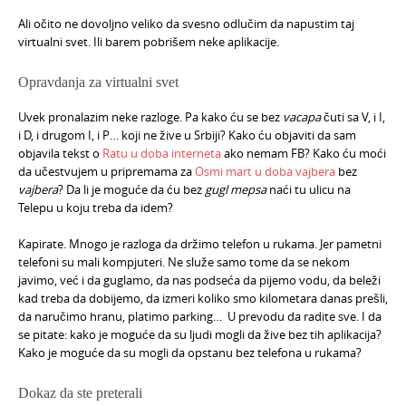
Ali očito ne dovoljno veliko da svesno odlučim da napustim taj
virtualni svet. Ili barem pobrišem neke aplikacije.
Opravdanja za virtualni svet
Uvek pronalazim neke razloge. Pa kako ću se bez
vacapa
čuti sa V, i I,
i D, i drugom I, i P… koji ne žive u Srbiji? Kako ću objaviti da sam
objavila tekst o
Ratu u doba interneta
ako nemam FB? Kako ću moći
da učestvujem u pripremama za
Osmi mart u doba vajbera
bez
vajbera
? Da li je moguće da ću bez
gugl mepsa
naći tu ulicu na
Telepu u koju treba da idem?
Kapirate. Mnogo je razloga da držimo telefon u rukama. Jer pametni
telefoni su mali kompjuteri. Ne služe samo tome da se nekom
javimo, već i da guglamo, da nas podseća da pijemo vodu, da beleži
kad treba da dobijemo, da izmeri koliko smo kilometara danas prešli,
da naručimo hranu, platimo parking… U prevodu da radite sve. I da
se pitate: kako je moguće da su ljudi mogli da žive bez tih aplikacija?
Kako je moguće da su mogli da opstanu bez telefona u rukama?
Dokaz da ste preterali