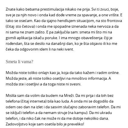
Znate kako bebama prestimulacija nikako ne prija. Svi ti zvuci, boje,
sve je za njih novo i onda kad dođe vreme za spavanje, a one vrište. E
tako se osećam. Kao da sjajno hendlujem situacijom, na sto frontova
(čitaj: sto četova) i onda me spopadne iznenada neka nervoza a da
ni sama ne znam zašto. E pa zaključila sam: smeta mi što mi na
gomili aplikacija iskaču poruke. I ima mnogo obaveštenja: čiji je
rođendan, šta se desilo na današnji dan, ko je šta objavio ili ko me
čeka da odgovorim idem li na neki ivent.
Smeta li vama?
Možda niste toliko onlajn kao ja, koja da tako kažem i radim online.
Možda jeste, ali niste toliko osetljivi na mnoštvo informacija. A
možda ste i osetljivi a da toga niste ni svesni.
Mislila sam da volim da budem na Mreži. Da mi prija i da bih bez
telefona (čitaj interneta) bila kao luda. A onda mi se dogodilo da
odem ceo dan na izlet i da sasvim slučajno zaboravim telefon. Da mi
se isključi telefon a da nemam struje (na kampu). Da mi ukradu
telefon, i da niko čak ne može ni da me dobije nekoliko dana.
Zadovoljstvo koje sam osetila bilo je preveliko!