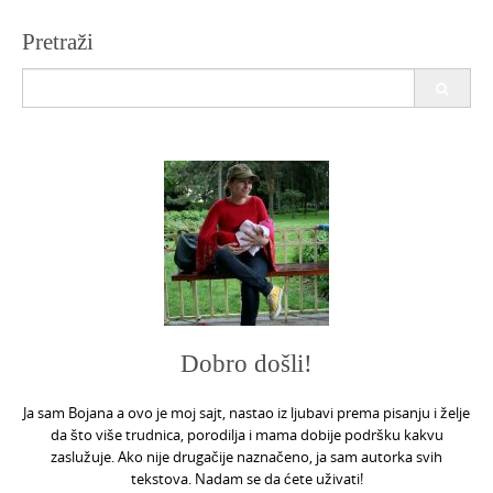
Pretraži
Search
for:
Dobro došli!
Ja sam Bojana a ovo je moj sajt, nastao iz ljubavi prema pisanju i želje
da što više trudnica, porodilja i mama dobije podršku kakvu
zaslužuje. Ako nije drugačije naznačeno, ja sam autorka svih
tekstova. Nadam se da ćete uživati!