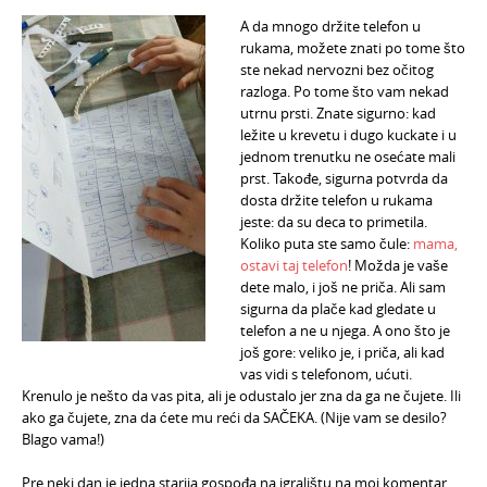
A da mnogo držite telefon u
rukama, možete znati po tome što
ste nekad nervozni bez očitog
razloga. Po tome što vam nekad
utrnu prsti. Znate sigurno: kad
ležite u krevetu i dugo kuckate i u
jednom trenutku ne osećate mali
prst. Takođe, sigurna potvrda da
dosta držite telefon u rukama
jeste: da su deca to primetila.
Koliko puta ste samo čule:
mama,
ostavi taj telefon
! Možda je vaše
dete malo, i još ne priča. Ali sam
sigurna da plače kad gledate u
telefon a ne u njega. A ono što je
još gore: veliko je, i priča, ali kad
vas vidi s telefonom, ućuti.
Krenulo je nešto da vas pita, ali je odustalo jer zna da ga ne čujete. Ili
ako ga čujete, zna da ćete mu reći da SAČEKA. (Nije vam se desilo?
Blago vama!)
Pre neki dan je jedna starija gospođa na igralištu na moj komentar