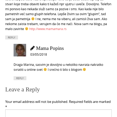
stvari koje treba obaviti kako ti kažeš npr ujutru i uveče. Dovoljno. Telefon
mi ponovo kao nekada služi samo za pozive i sms. Kao kada nije bilo
pametnih već samo glupih telefona. Lepše živim sa ovim “glupim”, tad
sam ja pametnija
I ne, nema me na viberu, ali zamisli živa sam. Ako
nekome zaista trebam, verujem da će me naći. Nova sam na blogu, pa
malo zavirite
http://www.mamamara.rs
REPLY
Mama Popins
03/05/2018
Draga Marina, sasvim je dovoljno u nekoliko navrata nakratko
svratiti u online svet
I srećno ti bilo s blogom
REPLY
Leave a Reply
Your email address will not be published.
Required fields are marked
*