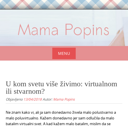
Skip
to
content
MENU
Skip
to
content
U kom svetu više živimo: virtualnom
ili stvarnom?
Objavljeno
13/04/2018
Autor:
Mama Popins
Ne znam kako vi, ali ja sam donedavno živela malo polustvarno a
malo poluvirtualno. Kažem donedavno jer sam odlučila da malo
batalim virtualni svet. A kad kažem malo batalim, mislim da se