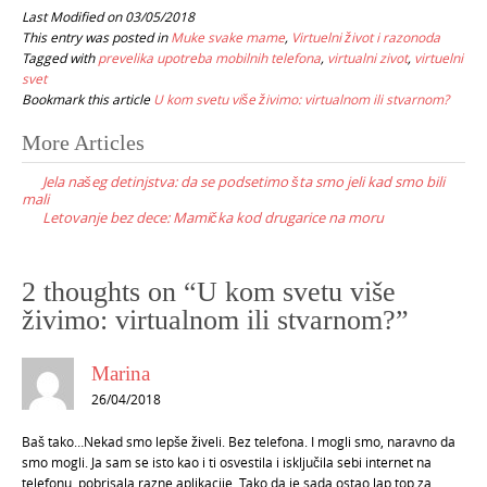
Last Modified on 03/05/2018
This entry was posted in
Muke svake mame
,
Virtuelni život i razonoda
Tagged with
prevelika upotreba mobilnih telefona
,
virtualni zivot
,
virtuelni
svet
Bookmark this article
U kom svetu više živimo: virtualnom ili stvarnom?
Post
More Articles
navigation
Jela našeg detinjstva: da se podsetimo šta smo jeli kad smo bili
mali
Letovanje bez dece: Mamička kod drugarice na moru
2 thoughts on “
U kom svetu više
živimo: virtualnom ili stvarnom?
”
Marina
26/04/2018
Baš tako…Nekad smo lepše živeli. Bez telefona. I mogli smo, naravno da
smo mogli. Ja sam se isto kao i ti osvestila i isključila sebi internet na
telefonu, pobrisala razne aplikacije. Tako da je sada ostao lap top za