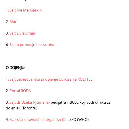
1.
Sajt Ine Mej Gaskin
2.
Mati
3.
Sajt Dule Srbije
4.
Sajt o porođaju bez straha
O DOJENJU:
1.
Sajt Savetovališta za dojenje Udruženja RODITELJ
2.
Portal RODA
3.
Sajt dr Džeka Njumena
(pedijatra i IBCLC koji vodi kliniku za
dojenje u Torontu)
4.
Svetska zdravstvena organizacija
– SZO (WHO)