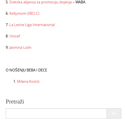
5.
Svetska alijansa za promociju dojenja
– WABA
6.
Kellymom (IBCLC)
7.
La Leche Liga International
8.
Unicef
9.
Jasmina Lolin
O NOŠENJU BEBA I DECE
Milena Kostić
Pretraži
Search
for: