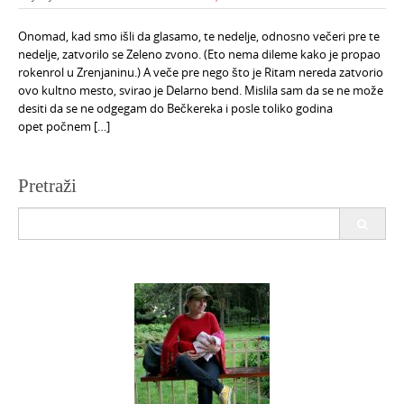
Onomad, kad smo išli da glasamo, te nedelje, odnosno večeri pre te
nedelje, zatvorilo se Zeleno zvono. (Eto nema dileme kako je propao
rokenrol u Zrenjaninu.) A veče pre nego što je Ritam nereda zatvorio
ovo kultno mesto, svirao je Delarno bend. Mislila sam da se ne može
desiti da se ne odgegam do Bečkereka i posle toliko godina
opet počnem […]
Pretraži
Search
for: