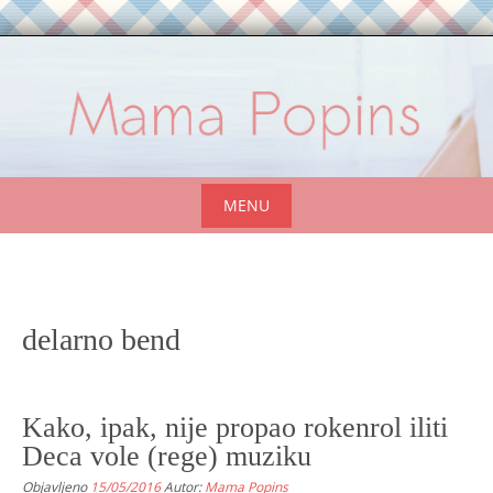
Skip
to
content
MENU
Skip
to
content
delarno bend
Kako, ipak, nije propao rokenrol iliti
Deca vole (rege) muziku
Objavljeno
15/05/2016
Autor:
Mama Popins