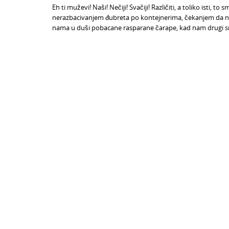
Eh ti muževi! Naši! Nečiji! Svačiji! Različiti, a toliko isti,
nerazbacivanjem đubreta po kontejnerima, čekanjem da n
nama u duši pobacane rasparane čarape, kad nam drugi sr