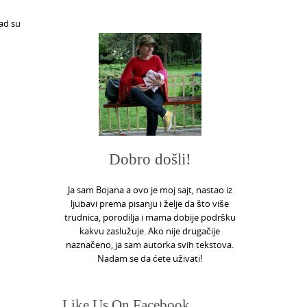
ad su
Dobro došli!
Ja sam Bojana a ovo je moj sajt, nastao iz
ljubavi prema pisanju i želje da što više
trudnica, porodilja i mama dobije podršku
kakvu zaslužuje. Ako nije drugačije
naznačeno, ja sam autorka svih tekstova.
Nadam se da ćete uživati!
Like Us On Facebook