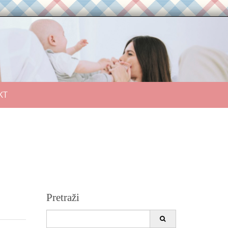
KT
Pretraži
Search
for: