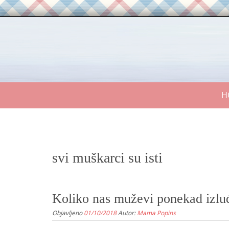
Skip
to
content
Skip
H
to
content
svi muškarci su isti
Koliko nas muževi ponekad izluđ
Objavljeno
01/10/2018
Autor:
Mama Popins