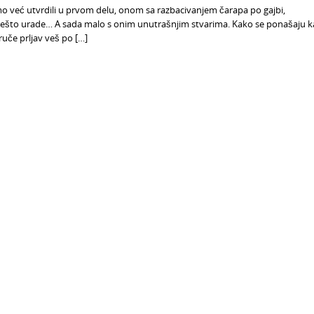
 to smo već utvrdili u prvom delu, onom sa razbacivanjem čarapa po gajbi,
ešto urade… A sada malo s onim unutrašnjim stvarima. Kako se ponašaju k
uče prljav veš po […]