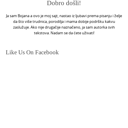
Dobro došli!
Ja sam Bojana a ovo je moj sajt, nastao iz ljubavi prema pisanju i želje
da što više trudnica, porodilja i mama dobije podršku kakvu
zaslužuje. Ako nije drugačije naznačeno, ja sam autorka svih
tekstova. Nadam se da ćete uživati!
Like Us On Facebook