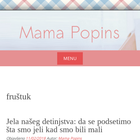
Skip
to
content
MENU
Skip
to
content
fruštuk
Jela našeg detinjstva: da se podsetimo
šta smo jeli kad smo bili mali
Objavljeno
11/02/2018
Autor:
Mama Popins