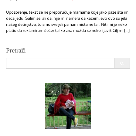
Upozorenje: tekst se ne preporučuje mamama koje jako paze šta im
deca jedu. Šalim se, ali da, nije mi namera da kažem: evo ovo su jela
našeg detinjstva, to smo sve jeli pa nam ništa ne fali. Niti mi je neko
platio da reklamiram šećer (al ko zna možda se neko i javi). Cilj mi […]
Pretraži
Search
for: