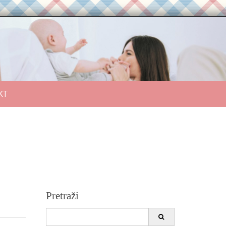
KT
Pretraži
Search
for: