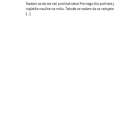
Nadam se da ste već pročitali tekst Pre nego što počnete j
najlakše naučite na nošu. Takođe se nadam da se radujete što
[…]