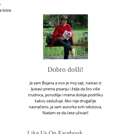
e
a biste
Dobro došli!
Ja sam Bojana a ovo je moj sajt, nastao iz
ljubavi prema pisanju i želje da što više
trudnica, porodilja i mama dobije podršku
kakvu zaslužuje. Ako nije drugačije
naznačeno, ja sam autorka svih tekstova.
Nadam se da ćete uživati!
Like Us On Facebook