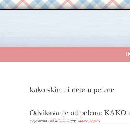
Skip
to
content
Skip
H
to
content
kako skinuti detetu pelene
Odvikavanje od pelena: KAKO d
Objavljeno
14/04/2020
Autor:
Mama Popins