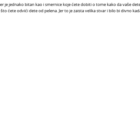
er je jednako bitan kao i smernice koje ćete dobiti o tome kako da vaše det
 ćete odvići dete od pelena. Jer to je zaista velika stvar i bilo bi divno kad