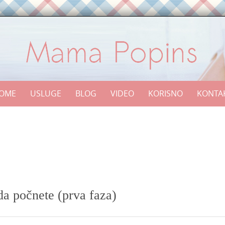
OME
USLUGE
BLOG
VIDEO
KORISNO
KONTA
a počnete (prva faza)