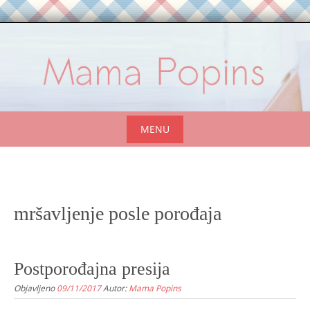
Skip
to
content
MENU
Skip
to
content
mršavljenje posle porođaja
Postporođajna presija
Objavljeno
09/11/2017
Autor:
Mama Popins