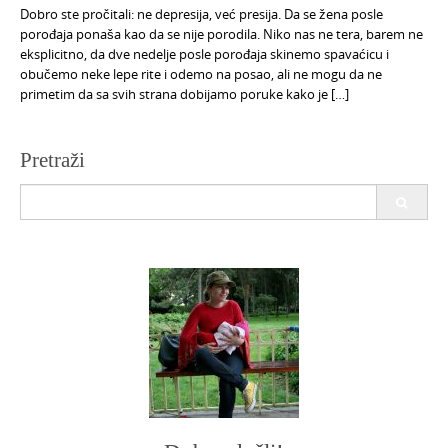
Dobro ste pročitali: ne depresija, već presija. Da se žena posle
porođaja ponaša kao da se nije porodila. Niko nas ne tera, barem ne
eksplicitno, da dve nedelje posle porođaja skinemo spavaćicu i
obučemo neke lepe rite i odemo na posao, ali ne mogu da ne
primetim da sa svih strana dobijamo poruke kako je […]
Pretraži
Search
for: