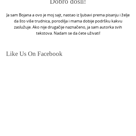
Dobro došli!
Ja sam Bojana a ovo je moj sajt, nastao iz ljubavi prema pisanju i želje
da što više trudnica, porodilja i mama dobije podršku kakvu
zaslužuje. Ako nije drugačije naznačeno, ja sam autorka svih
tekstova. Nadam se da ćete uživati!
Like Us On Facebook