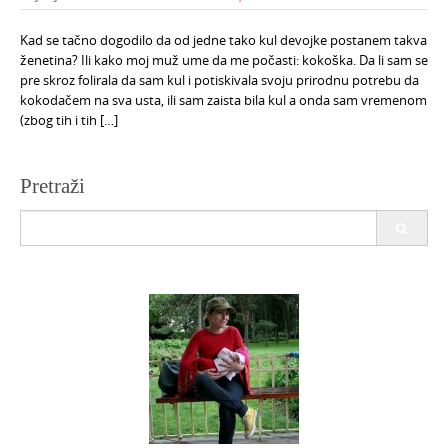
Kad se tačno dogodilo da od jedne tako kul devojke postanem takva
ženetina? Ili kako moj muž ume da me počasti: kokoška. Da li sam se
pre skroz folirala da sam kul i potiskivala svoju prirodnu potrebu da
kokodačem na sva usta, ili sam zaista bila kul a onda sam vremenom
(zbog tih i tih […]
Pretraži
Search
for: