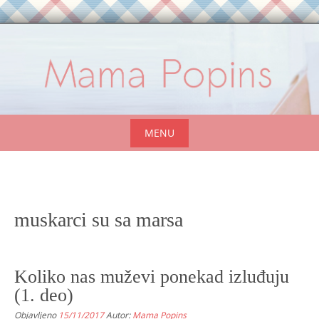
Skip
to
content
MENU
Skip
to
content
muskarci su sa marsa
Koliko nas muževi ponekad izluđuju
(1. deo)
Objavljeno
15/11/2017
Autor:
Mama Popins