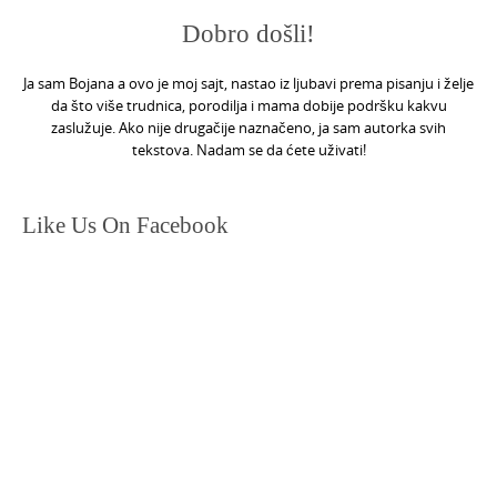
Dobro došli!
Ja sam Bojana a ovo je moj sajt, nastao iz ljubavi prema pisanju i želje
da što više trudnica, porodilja i mama dobije podršku kakvu
zaslužuje. Ako nije drugačije naznačeno, ja sam autorka svih
tekstova. Nadam se da ćete uživati!
Like Us On Facebook