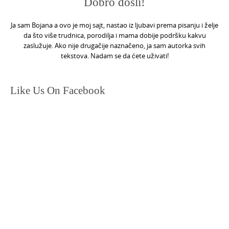
Dobro došli!
Ja sam Bojana a ovo je moj sajt, nastao iz ljubavi prema pisanju i želje
da što više trudnica, porodilja i mama dobije podršku kakvu
zaslužuje. Ako nije drugačije naznačeno, ja sam autorka svih
tekstova. Nadam se da ćete uživati!
Like Us On Facebook