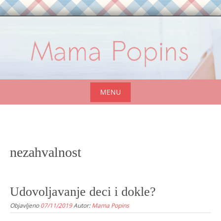
Skip
to
content
MENU
Skip
to
content
nezahvalnost
Udovoljavanje deci i dokle?
Objavljeno
07/11/2019
Autor:
Mama Popins