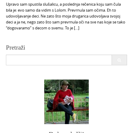
Upravo sam spustila slušalicu, a poslednja rečenica koju sam čula
bila je: evo samo da vidim s Lolom. Prevrnula sam očima. Eh to
udovoljavanje deci. Ne zato što moja drugarica udovoljava svojoj
deci a ja ne, nego zato što sam prevrnula oči na sve nas koje se tako
“dogovaramo” s decom o svemu. To je […]
Pretraži
Search
for: