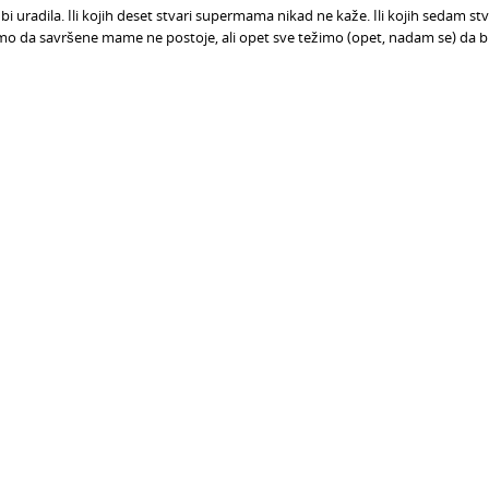
 uradila. Ili kojih deset stvari supermama nikad ne kaže. Ili kojih sedam stv
mo da savršene mame ne postoje, ali opet sve težimo (opet, nadam se) da