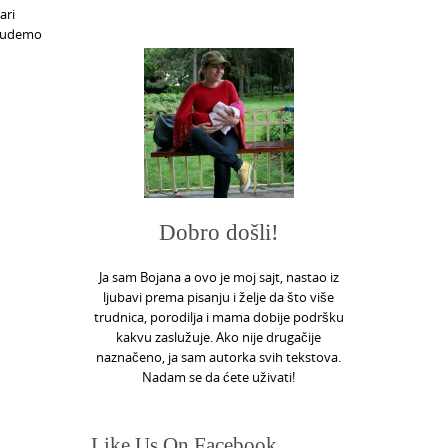
ari
 budemo
Dobro došli!
Ja sam Bojana a ovo je moj sajt, nastao iz
ljubavi prema pisanju i želje da što više
trudnica, porodilja i mama dobije podršku
kakvu zaslužuje. Ako nije drugačije
naznačeno, ja sam autorka svih tekstova.
Nadam se da ćete uživati!
Like Us On Facebook