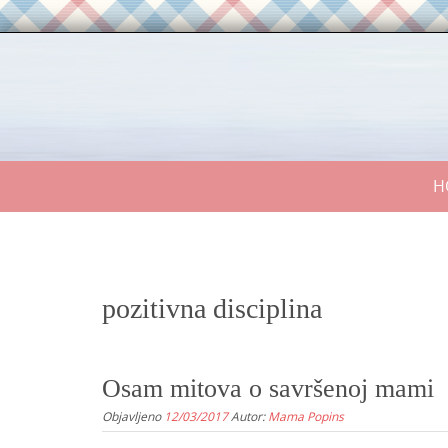
Skip
to
content
Skip
H
to
content
pozitivna disciplina
Osam mitova o savršenoj mami
Objavljeno
12/03/2017
Autor:
Mama Popins