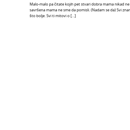
Malo-malo pa čitate kojih pet stvari dobra mama nikad ne bi
savršena mama ne sme da pomisli. (Nadam se da) Svi zna
što bolje. Svi ti mitovi o […]