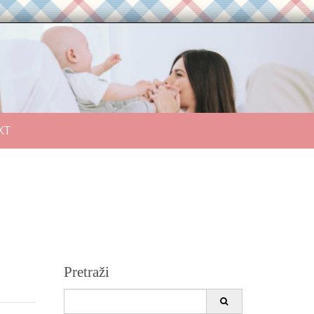
KT
Pretraži
Search
for: