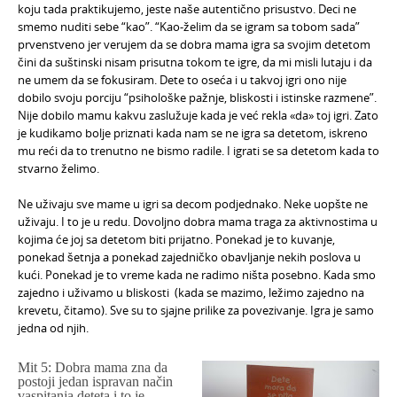
koju tada praktikujemo, jeste naše autentično prisustvo. Deci ne
smemo nuditi sebe “kao”. “Kao-želim da se igram sa tobom sada”
prvenstveno jer verujem da se dobra mama igra sa svojim detetom
čini da suštinski nisam prisutna tokom te igre, da mi misli lutaju i da
ne umem da se fokusiram. Dete to oseća i u takvoj igri ono nije
dobilo svoju porciju “psihološke pažnje, bliskosti i istinske razmene”.
Nije dobilo mamu kakvu zaslužuje kada je već rekla «da» toj igri. Zato
je kudikamo bolje priznati kada nam se ne igra sa detetom, iskreno
mu reći da to trenutno ne bismo radile. I igrati se sa detetom kada to
stvarno želimo.
Ne uživaju sve mame u igri sa decom podjednako. Neke uopšte ne
uživaju. I to je u redu. Dovoljno dobra mama traga za aktivnostima u
kojima će joj sa detetom biti prijatno. Ponekad je to kuvanje,
ponekad šetnja a ponekad zajedničko obavljanje nekih poslova u
kući. Ponekad je to vreme kada ne radimo ništa posebno. Kada smo
zajedno i uživamo u bliskosti (kada se mazimo, ležimo zajedno na
krevetu, čitamo). Sve su to sjajne prilike za povezivanje. Igra je samo
jedna od njih.
Mit 5: Dobra mama zna da
postoji jedan ispravan način
vaspitanja deteta i to je