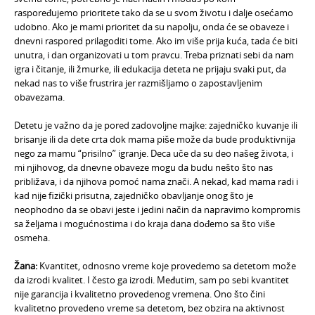
raspoređujemo prioritete tako da se u svom životu i dalje osećamo
udobno. Ako je mami prioritet da su napolju, onda će se obaveze i
dnevni raspored prilagoditi tome. Ako im više prija kuća, tada će biti
unutra, i dan organizovati u tom pravcu. Treba priznati sebi da nam
igra i čitanje, ili žmurke, ili edukacija deteta ne prijaju svaki put, da
nekad nas to više frustrira jer razmišljamo o zapostavljenim
obavezama.
Detetu je važno da je pored zadovoljne majke: zajedničko kuvanje ili
brisanje ili da dete crta dok mama piše može da bude produktivnija
nego za mamu “prisilno” igranje. Deca uče da su deo našeg života, i
mi njihovog, da dnevne obaveze mogu da budu nešto što nas
približava, i da njihova pomoć nama znači. A nekad, kad mama radi i
kad nije fizički prisutna, zajedničko obavljanje onog što je
neophodno da se obavi jeste i jedini način da napravimo kompromis
sa željama i mogućnostima i do kraja dana dođemo sa što više
osmeha.
Žana:
Kvantitet, odnosno vreme koje provedemo sa detetom može
da izrodi kvalitet. I često ga izrodi. Međutim, sam po sebi kvantitet
nije garancija i kvalitetno provedenog vremena. Ono što čini
kvalitetno provedeno vreme sa detetom, bez obzira na aktivnost