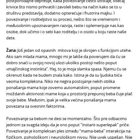
postporođajne depresije, kada povezivanje često izostaje, osećaj
krivice što nismo prihvatili i zavoleli bebu na način kako se to u
društvu predstavlja, dodatno opterećuje i frustrira majku. I
povezivanje i roditeljstvo su procesi, nešto što se vremenom i
međusobnim upoznavanjem razvija, raste i oplemenjuje nas kao
osobe, dok učimo i o sebi kao roditelju i o osobi u koju raste naše
dete.
Žana:
Još jedan od opasnih mitova koji je skrojen s funkcijom utehe.
Ako sam mlada mama, mnogo mi je lakše da poverujem da ću se
dobro snaći u svojoj novoj ulozi ukoliko postoji nešto poput
«majčinskog instinkta”. Hej, to je moja slamka spasa. Njemu ću se
okrenuti kada ne budem znala kako. Istina je da su ljudska bića
veoma kompleksna. Niko ne negira postojanje nekih oblika
ponašanja mama koje zovemo automatskim, poput promene
moždanih aktivnosti mame koja u prostoriji prepunoj beba čuje plač
svoje bebe. Međutim, ipak je velika većina ponašanja mama
povezana sa svesnim faktorima.
Povezivanje sa bebom ne desi se momentalno. Što pre odbacimo
jednom za svagda ideju da je ono poput “instant-superlepak” priče.
Povezivanje je kompleksan ples između “mama-beba” interakcija na:
fizičkom, psihološkom i neurološkom nivou. Nije uvek uspešan. Nije