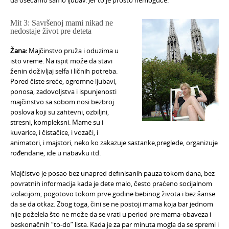
da osećamo samo ljubav. Jer to je prosto nemoguće.
Mit 3: Savršenoj mami nikad ne
nedostaje život pre deteta
Žana:
Majčinstvo pruža i oduzima u
isto vreme. Na ispit može da stavi
ženin doživljaj selfa i ličnih potreba.
Pored čiste sreće, ogromne ljubavi,
ponosa, zadovoljstva i ispunjenosti
majčinstvo sa sobom nosi bezbroj
poslova koji su zahtevni, ozbiljni,
stresni, kompleksni. Mame su i
kuvarice, i čistačice, i vozači, i
animatori, i majstori, neko ko zakazuje sastanke,preglede, organizuje
rođendane, ide u nabavku itd.
Majčistvo je posao bez unapred definisanih pauza tokom dana, bez
povratnih informacija kada je dete malo, često praćeno socijalnom
izolacijom, pogotovo tokom prve godine bebinog života i bez šanse
da se da otkaz. Zbog toga, čini se ne postoji mama koja bar jednom
nije poželela što ne može da se vrati u period pre mama-obaveza i
beskonačnih “to-do” lista. Kada je za par minuta mogla da se spremi i