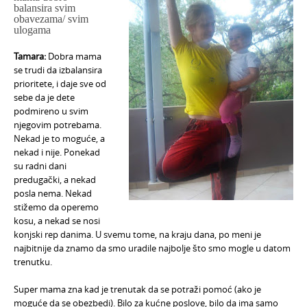
balansira svim
obavezama/ svim
ulogama
Tamara:
Dobra mama
se trudi da izbalansira
prioritete, i daje sve od
sebe da je dete
podmireno u svim
njegovim potrebama.
Nekad je to moguće, a
nekad i nije. Ponekad
su radni dani
predugački, a nekad
posla nema. Nekad
stižemo da operemo
kosu, a nekad se nosi
konjski rep danima. U svemu tome, na kraju dana, po meni je
najbitnije da znamo da smo uradile najbolje što smo mogle u datom
trenutku.
Super mama zna kad je trenutak da se potraži pomoć (ako je
moguće da se obezbedi). Bilo za kućne poslove, bilo da ima samo