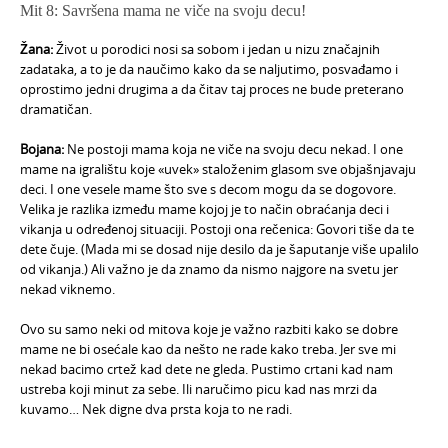
Mit 8: Savršena mama ne viče na svoju decu!
Žana:
Život u porodici nosi sa sobom i jedan u nizu značajnih
zadataka, a to je da naučimo kako da se naljutimo, posvađamo i
oprostimo jedni drugima a da čitav taj proces ne bude preterano
dramatičan.
Bojana:
Ne postoji mama koja ne viče na svoju decu nekad. I one
mame na igralištu koje «uvek» staloženim glasom sve objašnjavaju
deci. I one vesele mame što sve s decom mogu da se dogovore.
Velika je razlika između mame kojoj je to način obraćanja deci i
vikanja u određenoj situaciji. Postoji ona rečenica: Govori tiše da te
dete čuje. (Mada mi se dosad nije desilo da je šaputanje više upalilo
od vikanja.) Ali važno je da znamo da nismo najgore na svetu jer
nekad viknemo.
Ovo su samo neki od mitova koje je važno razbiti kako se dobre
mame ne bi osećale kao da nešto ne rade kako treba. Jer sve mi
nekad bacimo crtež kad dete ne gleda. Pustimo crtani kad nam
ustreba koji minut za sebe. Ili naručimo picu kad nas mrzi da
kuvamo… Nek digne dva prsta koja to ne radi.