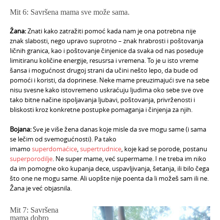
Mit 6: Savršena mama sve može sama.
Žana:
Znati kako zatražiti pomoć kada nam je ona potrebna nije
znak slabosti, nego upravo suprotno – znak hrabrosti i poštovanja
ličnih granica, kao i poštovanje činjenice da svaka od nas poseduje
limitiranu količine energije, resusrsa i vremena. To je u isto vreme
šansa i mogućnost drugoj strani da učini nešto lepo, da bude od
pomoći i koristi, da doprinese. Neke mame preuzimajući sve na sebe
nisu svesne kako istovremeno uskraćuju ljudima oko sebe sve ove
tako bitne načine ispoljavanja ljubavi, poštovanja, privrženosti i
bliskosti kroz konkretne postupke pomaganja i činjenja za njih.
Bojana:
Sve je više žena danas koje misle da sve mogu same (i sama
se lečim od svemogućnosti). Pa tako
imamo
superdomaćice
,
supertrudnice
, koje kad se porode, postanu
superporodilje
. Ne super mame, već supermame. I ne treba im niko
da im pomogne oko kupanja dece, uspavljivanja, šetanja, ili bilo čega
što one ne mogu same. Ali uopšte nije poenta da li možeš sam ili ne.
Žana je već objasnila.
Mit 7: Savršena
mama dobro