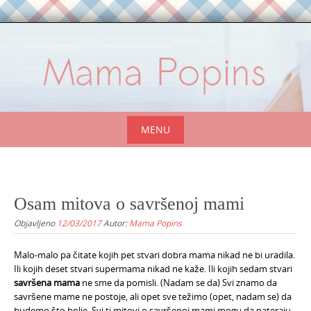
Skip
to
content
MENU
Skip
to
content
Osam mitova o savršenoj mami
Objavljeno
12/03/2017
Autor:
Mama Popins
Malo-malo pa čitate kojih pet stvari dobra mama nikad ne bi uradila.
Ili kojih deset stvari supermama nikad ne kaže. Ili kojih sedam stvari
savršena mama
ne sme da pomisli. (Nadam se da) Svi znamo da
savršene mame ne postoje, ali opet sve težimo (opet, nadam se) da
budemo što bolje. Svi ti mitovi o savršenoj mami mogu da nateraju