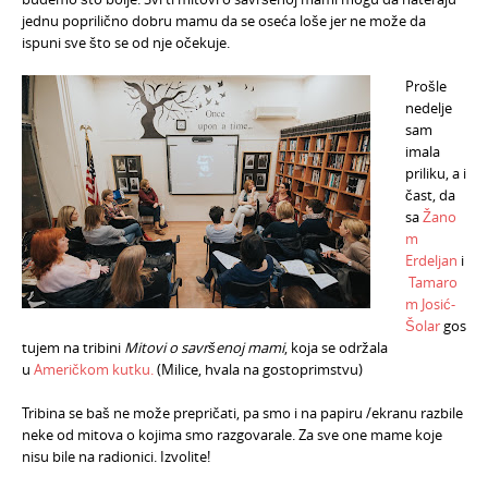
jednu poprilično dobru mamu da se oseća loše jer ne može da
ispuni sve što se od nje očekuje.
Prošle
nedelje
sam
imala
priliku, a i
čast, da
sa
Žano
m
Erdeljan
i
Tamaro
m Josić-
Šolar
gos
tujem na tribini
Mitovi o savršenoj mami
, koja se održala
u
Američkom kutku.
(Milice, hvala na gostoprimstvu)
Tribina se baš ne može prepričati, pa smo i na papiru /ekranu razbile
neke od mitova o kojima smo razgovarale. Za sve one mame koje
nisu bile na radionici. Izvolite!