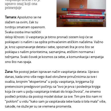
upravo onaj koji ona
primenjuje
T
amara:
Apsolutno se ne
slažem sa ovim, čak tu
tvrdnju smatram opasnom.
Svaka osoba ima različiti
sklop ličnosti. U vaspitanju je bitno pronaći sistem koji će se
poklapati i s našim i sa opšte prihvaćenim etičkim načelima. Važno
je, kroz upoznavanje deteta i sebe, spoznati šta je ono što se
poklapa s našim prioritetima, saznanjima, etičkim normama i
težnjama. Svaki čovek je kosmos za sebe, a komunikacija i empatija
ono što nas spaja.
Žana:
Ne postoji jedan ispravan način vaspitanja deteta. Upravo
danas, kada smo više nego ikad okružene priručnicima za sve i
svašta, brojnim “ekspertima” u polju vaspitanja, knjigama čiji
pretenciozni predgovori počinju sa “ovo je prva i poslednja knjiga
koja će vam u polju vaspitanja trebati do kraja života”, ne smemo
podleći pritisku da postoji model dobar za sve. Tim pre što nam ni
“pokloni” u vidu “kako sam ja vaspitavala tebe kada si bila mala” više,
takođe, ne služe jer su se vremena promenila.