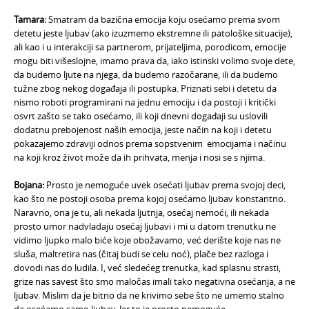
T
amara:
Smatram da bazična emocija koju osećamo prema svom
detetu jeste ljubav (ako izuzmemo ekstremne ili patološke situacije),
ali kao i u interakciji sa partnerom, prijateljima, porodicom, emocije
mogu biti višeslojne, imamo prava da, iako istinski volimo svoje dete,
da budemo ljute na njega, da budemo razočarane, ili da budemo
tužne zbog nekog događaja ili postupka. Priznati sebi i detetu da
nismo roboti programirani na jednu emociju i da postoji i kritički
osvrt zašto se tako osećamo, ili koji dnevni događaji su uslovili
dodatnu prebojenost naših emocija, jeste način na koji i detetu
pokazajemo zdraviji odnos prema sopstvenim emocijama i načinu
na koji kroz život može da ih prihvata, menja i nosi se s njima.
Bojana:
Prosto je nemoguće uvek osećati ljubav prema svojoj deci,
kao što ne postoji osoba prema kojoj osećamo ljubav konstantno.
Naravno, ona je tu, ali nekada ljutnja, osećaj nemoći, ili nekada
prosto umor nadvladaju osećaj ljubavi i mi u datom trenutku ne
vidimo ljupko malo biće koje obožavamo, već derište koje nas ne
sluša, maltretira nas (čitaj budi se celu noć), plače bez razloga i
dovodi nas do ludila. I, već sledećeg trenutka, kad splasnu strasti,
grize nas savest što smo maločas imali tako negativna osećanja, a ne
ljubav. Mislim da je bitno da ne krivimo sebe što ne umemo stalno