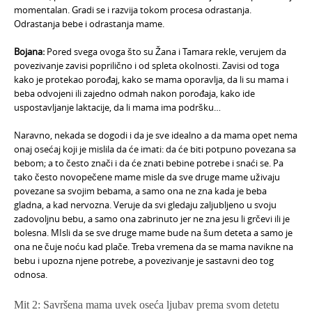
momentalan. Gradi se i razvija tokom procesa odrastanja.
Odrastanja bebe i odrastanja mame.
Bojana:
Pored svega ovoga što su Žana i Tamara rekle, verujem da
povezivanje zavisi poprilično i od spleta okolnosti. Zavisi od toga
kako je protekao porođaj, kako se mama oporavlja, da li su mama i
beba odvojeni ili zajedno odmah nakon porođaja, kako ide
uspostavljanje laktacije, da li mama ima podršku…
Naravno, nekada se dogodi i da je sve idealno a da mama opet nema
onaj osećaj koji je mislila da će imati: da će biti potpuno povezana sa
bebom; a to često znači i da će znati bebine potrebe i snaći se. Pa
tako često novopečene mame misle da sve druge mame uživaju
povezane sa svojim bebama, a samo ona ne zna kada je beba
gladna, a kad nervozna. Veruje da svi gledaju zaljubljeno u svoju
zadovoljnu bebu, a samo ona zabrinuto jer ne zna jesu li grčevi ili je
bolesna. MIsli da se sve druge mame bude na šum deteta a samo je
ona ne čuje noću kad plače. Treba vremena da se mama navikne na
bebu i upozna njene potrebe, a povezivanje je sastavni deo tog
odnosa.
Mit 2: Savršena mama uvek oseća ljubav prema svom detetu