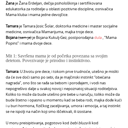
Žana
je ​Žana Erdeljan, dečija psihološkinja​ ​i​ ​sertifikovana
edukatorka za roditelje u oblasti pozitivne discipline,​ ​osnivačica
Mama kluba i mama jedne devojčice.
​Tamara
je Tamara Josic Šolar, doktorka medicine i master socijalne
medicine, osnivačica Mamarijuma, majka troje dece.
​Bojana
(sam ja)
je Bojana Kukulj-Gez, postporođajna
dula
, “Mama
Popins”
i mama dvoje dece.
Mit 1: Savršena mama je od početka povezana sa svojim
detetom. Povezivanje je prirodno i instinktivno.
T
amara:
U životu pre dece, i tokom prve trudnoće, utešno je misliti
da će sve doći samo po sebi, da je majčinski instinkt “obećana
nagrada”, ono što se rađa sa bebom i porođajem, i vodi nas
nepogrešivo dalje u svakoj novoj i nepoznatoj situaciji roditeljstva.
Koliko to može da bude utešno pre bebe u naručju, toliko može da
bude štetno i opasno u momentu kad se beba rodi, majka dođe kući
i u buri hormona, fizičkog zaceljivanja, umora i emocija, a taj instinkt
se ne ispolji na način koji smo iščekivali, ili izostane.
U moru preisipitivanja, pogotovo kod
bebi bluza
ili kod