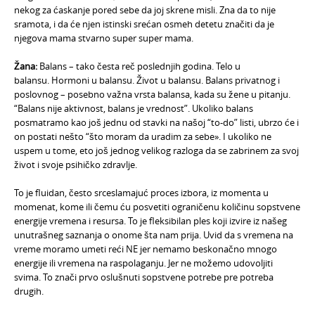
nekog za ćaskanje pored sebe da joj skrene misli. Zna da to nije
sramota, i da će njen istinski srećan osmeh detetu značiti da je
njegova mama stvarno super super mama.
Ž
ana:
Balans – tako česta reč poslednjih godina. Telo u
balansu. Hormoni u balansu. Život u balansu. Balans privatnog i
poslovnog – posebno važna vrsta balansa, kada su žene u pitanju.
“Balans nije aktivnost, balans je vrednost”. Ukoliko balans
posmatramo kao još jednu od stavki na našoj “to-do” listi, ubrzo će i
on postati nešto “što moram da uradim za sebe». I ukoliko ne
uspem u tome, eto još jednog velikog razloga da se zabrinem za svoj
život i svoje psihičko zdravlje.
To je fluidan, često srceslamajuć proces izbora, iz momenta u
momenat, kome ili čemu ću posvetiti ograničenu količinu sopstvene
energije vremena i resursa. To je fleksibilan ples koji izvire iz našeg
unutrašneg saznanja o onome šta nam prija. Uvid da s vremena na
vreme moramo umeti reći NE jer nemamo beskonačno mnogo
energije ili vremena na raspolaganju. Jer ne možemo udovoljiti
svima. To znači prvo oslušnuti sopstvene potrebe pre potreba
drugih.