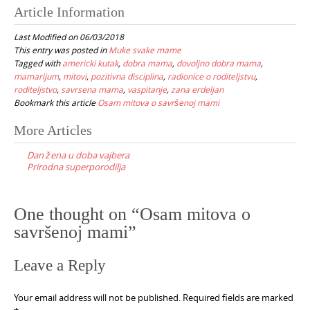
Article Information
Last Modified on 06/03/2018
This entry was posted in
Muke svake mame
Tagged with
americki kutak
,
dobra mama
,
dovoljno dobra mama
,
mamarijum
,
mitovi
,
pozitivna disciplina
,
radionice o roditeljstvu
,
roditeljstvo
,
savrsena mama
,
vaspitanje
,
zana erdeljan
Bookmark this article
Osam mitova o savršenoj mami
Post
More Articles
navigation
Dan žena u doba vajbera
Prirodna superporodilja
One thought on “
Osam mitova o
savršenoj mami
”
Leave a Reply
Your email address will not be published.
Required fields are marked