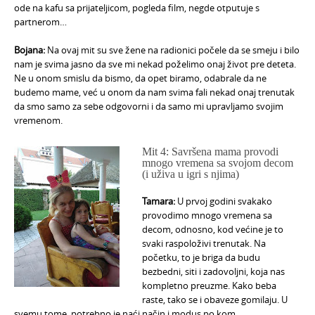
ode na kafu sa prijateljicom, pogleda film, negde otputuje s
partnerom…
Bojana:
Na ovaj mit su sve žene na radionici počele da se smeju i bilo
nam je svima jasno da sve mi nekad poželimo onaj život pre deteta.
Ne u onom smislu da bismo, da opet biramo, odabrale da ne
budemo mame, već u onom da nam svima fali nekad onaj trenutak
da smo samo za sebe odgovorni i da samo mi upravljamo svojim
vremenom.
Mit 4: Savršena mama provodi
mnogo vremena sa svojom decom
(i uživa u igri s njima)
Tamara:
U prvoj godini svakako
provodimo mnogo vremena sa
decom, odnosno, kod većine je to
svaki raspoloživi trenutak. Na
početku, to je briga da budu
bezbedni, siti i zadovoljni, koja nas
kompletno preuzme. Kako beba
raste, tako se i obaveze gomilaju. U
svemu tome, potrebno je naći način i modus po kom