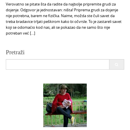
Verovatno se pitate šta da radite da najbolje pripremite grudi za
dojenje. Odgovor je jednostavan: ništa! Priprema grudi za dojenje
nije potrebna, barem ne fizička. Naime, možda ste čuli savet da
treba bradavice trljati peškirom kako bi očvrsle. To je zastareli savet
koji se odomaćio kod nas, ali se pokazao da ne samo što nije
potreban već […]
Pretraži
Search
for: