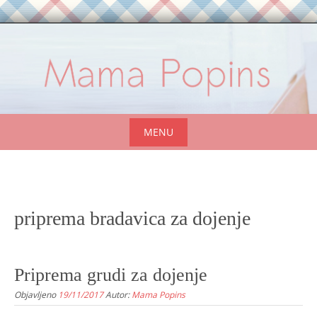
Skip
to
content
MENU
Skip
to
content
priprema bradavica za dojenje
Priprema grudi za dojenje
Objavljeno
19/11/2017
Autor:
Mama Popins