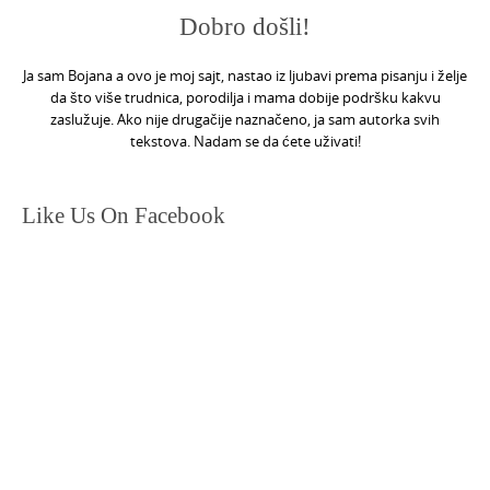
Dobro došli!
Ja sam Bojana a ovo je moj sajt, nastao iz ljubavi prema pisanju i želje
da što više trudnica, porodilja i mama dobije podršku kakvu
zaslužuje. Ako nije drugačije naznačeno, ja sam autorka svih
tekstova. Nadam se da ćete uživati!
Like Us On Facebook