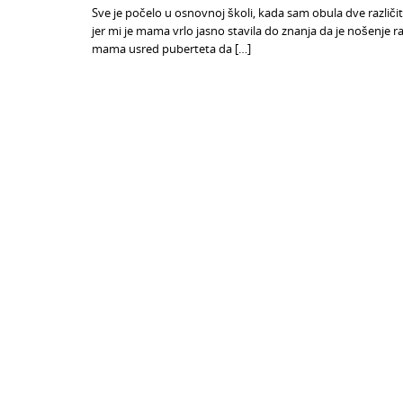
Sve je počelo u osnovnoj školi, kada sam obula dve različite
jer mi je mama vrlo jasno stavila do znanja da je nošenje 
mama usred puberteta da […]