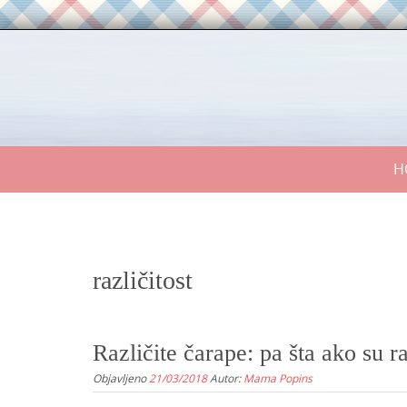
Skip
to
content
Skip
H
to
content
različitost
Različite čarape: pa šta ako su ra
Objavljeno
21/03/2018
Autor:
Mama Popins