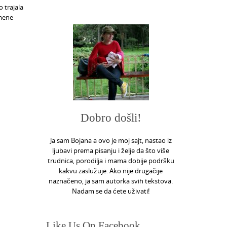
 trajala
 mene
Dobro došli!
Ja sam Bojana a ovo je moj sajt, nastao iz
ljubavi prema pisanju i želje da što više
trudnica, porodilja i mama dobije podršku
kakvu zaslužuje. Ako nije drugačije
naznačeno, ja sam autorka svih tekstova.
Nadam se da ćete uživati!
Like Us On Facebook