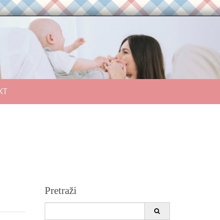
KT
Pretraži
Search
for: