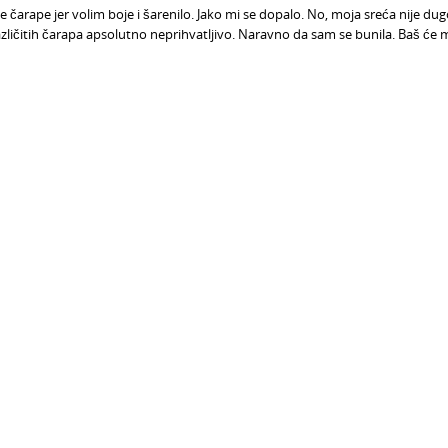
 čarape jer volim boje i šarenilo. Jako mi se dopalo. No, moja sreća nije dugo
različitih čarapa apsolutno neprihvatljivo. Naravno da sam se bunila. Baš će